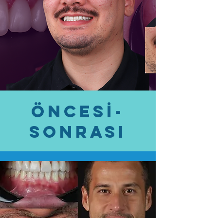
öncesİ-
SONRASI