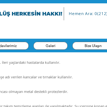
LÜŞ HERKESİN HAKKI!
Hemen Ara: 0(212
davilerimiz
Galeri
Bize Ulaşın
İleri yaşlardaki hastalarda kullanılır.
e adı verilen kancalar ve tırnaklar kullanılır.
ncası olmayan metal destekli protezlerdir.
r takım temizleme ajanları ile yapılmaktadır. Su içerisine konan e