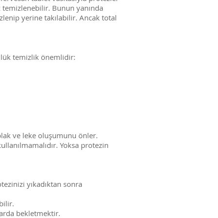
ez temizlenebilir. Bunun yanında
enip yerine takılabilir. Ancak total
lük temizlik önemlidir:
 plak ve leke oluşumunu önler.
 kullanılmamalıdır. Yoksa protezin
tezinizi yıkadıktan sonra
ilir.
larda bekletmektir.