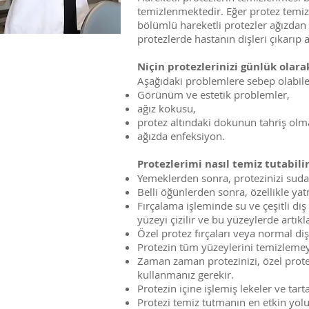
temizlenmektedir. Eğer protez temizl
bölümlü hareketli protezler ağızdan ç
protezlerde hastanın dişleri çıkarıp a
Niçin protezlerinizi günlük olara
Aşağıdaki problemlere sebep olabilec
Görünüm ve estetik problemler,
ağız kokusu,
protez altındaki dokunun tahriş olma
ağızda enfeksiyon.
Protezlerimi nasıl temiz tutabili
Yemeklerden sonra, protezinizi suda y
Belli öğünlerden sonra, özellikle ya
Fırçalama işleminde su ve çeşitli diş
yüzeyi çizilir ve bu yüzeylerde artı
Özel protez fırçaları veya normal diş f
Protezin tüm yüzeylerini temizlemey
Zaman zaman protezinizi, özel prote
kullanmanız gerekir.
Protezin içine işlemiş lekeler ve tart
Protezi temiz tutmanın en etkin yolu,