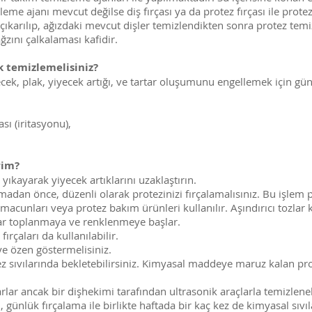
eme ajanı mevcut değilse diş fırçası ya da protez fırçası ile prot
ıkarılıp, ağızdaki mevcut dişler temizlendikten sonra protez temizl
ğzını çalkalaması kafidir.
k temizlemelisiniz?
ek, plak, yiyecek artığı, ve tartar oluşumunu engellemek için gün
sı (iritasyonu),
rim?
ıkayarak yiyecek artıklarını uzaklaştırın.
tmadan önce, düzenli olarak protezinizi fırçalamalısınız. Bu işlem
 macunları veya protez bakım ürünleri kullanılır. Aşındırıcı tozlar
klar toplanmaya ve renklenmeye başlar.
ırçaları da kullanılabilir.
e özen göstermelisiniz.
z sıvılarında bekletebilirsiniz. Kimyasal maddeye maruz kalan pro
arlar ancak bir dişhekimi tarafından ultrasonik araçlarla temizleneb
 günlük fırçalama ile birlikte haftada bir kaç kez de kimyasal sıvı